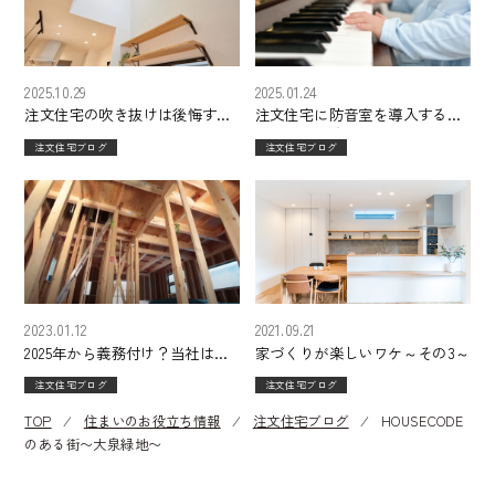
2025.10.29
2025.01.24
注文住宅の吹き抜けは後悔す
注文住宅に防音室を導入するメ
る？メリット・デメリットと快
リットや失敗を防ぐポイントに
注文住宅ブログ
注文住宅ブログ
適な設計術
ついて解説
2023.01.12
2021.09.21
2025年から義務付け？当社はず
家づくりが楽しいワケ～その3～
っと全棟構造計算です
注文住宅ブログ
注文住宅ブログ
TOP
⁄
住まいのお役立ち情報
⁄
注文住宅ブログ
⁄
HOUSECODE
のある街〜大泉緑地〜