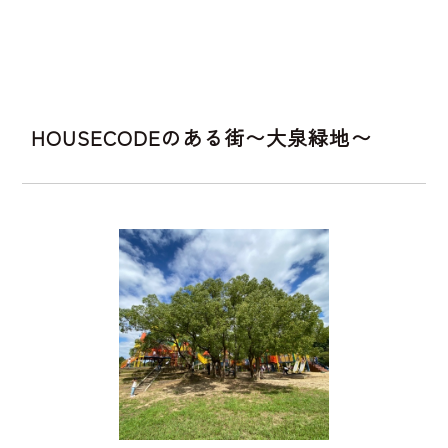
HOUSECODEのある街〜大泉緑地〜