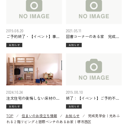
2019.08.20
2021.05.11
ご予約終了・【イベント】事前
図書コーナーのある家 完成見
予約制 吹田江坂マンションモ
学会
お知らせ
お知らせ
デル・住まいづくり講座 開催
8/31（土）！
2024.10.24
2019.08.10
注文住宅の後悔しない床材の選
終了：【イベント】ご予約不
び方とは？床材の特徴や人気の
要 吹田江坂・マンションモデ
お知らせ
お知らせ
種類をご紹介
ルルーム 販売＆見学会 開催
8/24（土）25（日）！
TOP
⁄
住まいのお役立ち情報
⁄
お知らせ
⁄
完成見学会｜光あふ
れる２階リビングと窓際ベンチのあるお家｜堺市西区