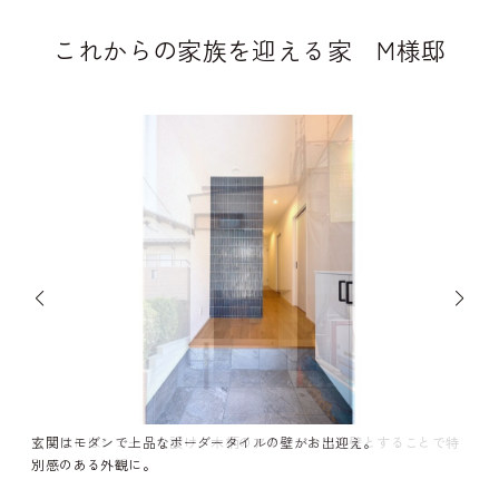
これからの家族を迎える家 M様邸
窓回りにはシェードを設け、木柄のアクセントの外壁とすることで特
玄関はモダンで上品なボーダータイルの壁がお出迎え。
別感のある外観に。