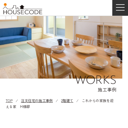
WORKS
施工事例
TOP
⁄
注文住宅の施工事例
⁄
2階建て
⁄
これからの家族を迎
える家 M様邸