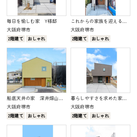
毎日を愉しむ家 Y様邸
これからの家族を迎える
家 M様邸
大阪府堺市
大阪府堺市
2階建て
おしゃれ
2階建て
おしゃれ
船底天井の家 深井畑山町
暮らしやすさを求めた家
のモデルハウス
N様邸
大阪府堺市
大阪府堺市
2階建て
おしゃれ
2階建て
おしゃれ