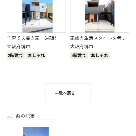
子育て夫婦の家 S様邸
家族の生活スタイルを考え
た家 B様邸
大阪府堺市
大阪府堺市
2階建て
おしゃれ
2階建て
おしゃれ
一覧へ戻る
前の記事