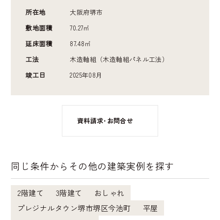
所在地
大阪府堺市
敷地面積
70.27㎡
延床面積
87.48㎡
工法
木造軸組（木造軸組パネル工法）
竣工日
2025年08月
資料請求･お問合せ
同じ条件からその他の建築実例を探す
2階建て
3階建て
おしゃれ
プレジナルタウン堺市堺区今池町
平屋