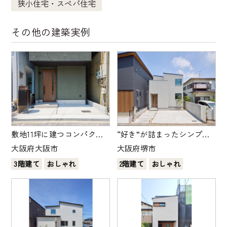
狭小住宅・スペパ住宅
その他の建築実例
敷地11坪に建つコンパクト
“好き”が詰まったシンプル
ハウス Ｓ様邸
な家 Ｆ様邸
大阪府大阪市
大阪府堺市
3階建て
おしゃれ
2階建て
おしゃれ