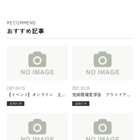
ムがオープンいたしまし
制・モデルハウス見学会
た。
開催 美原モデル・
6/1（土）2（日）、八田
RECOMMEND
北町モデル・6/8（土）
おすすめ記事
6/9（日）！
2021.04.16
2021.03.26
【イベント】オンライン 土地
完成現場見学会 アウトドアリ
探し相談会
ビングの家
お知らせ
お知らせ