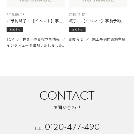
2019.09.06
2019.11.12
ご予約終了・【イベント】事前
終了：【イベント】事前予約
予約制 堺市堺区
制 堺・美原モデルハウス 見学
お知らせ
お知らせ
HOUSECODEショールーム・住
会・勉強会 開催
まいづくり講座 開催
11/16（土）・17（日）！
TOP
⁄
住まいのお役立ち情報
⁄
お知らせ
⁄
施工事例にお施主様
9/16（月）・23（月）！
インタビューを追加いたしました。
CONTACT
お問い合わせ
0120-477-490
TEL：